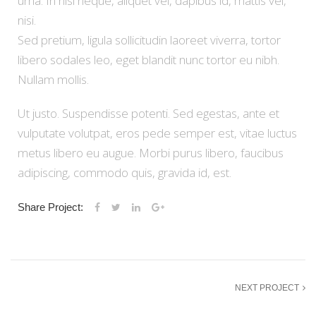
urna. In nisi neque, aliquet vel, dapibus id, mattis vel,
nisi.
Sed pretium, ligula sollicitudin laoreet viverra, tortor
libero sodales leo, eget blandit nunc tortor eu nibh.
Nullam mollis.
Ut justo. Suspendisse potenti. Sed egestas, ante et
vulputate volutpat, eros pede semper est, vitae luctus
metus libero eu augue. Morbi purus libero, faucibus
adipiscing, commodo quis, gravida id, est.
Share Project:
NEXT PROJECT